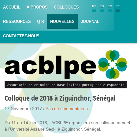
PT
ES
EN
FR
ACCUEIL
À PROPOS
COLLOQUES
RESSOURCES
Q-R
NOUVELLES
JOURNAL
CONTACTEZ-NOUS
Colloque de 2018 à Ziguinchor, Sénégal
17 Novembre 2017 /
Pas de commentaires
Du 11 au 14 juin 2018, l’ACBLPE organisera son colloque annuel
à l'Université Assane Seck, à Ziguinchor, Sénégal.