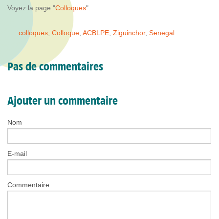
Voyez la page "
Colloques
".
colloques
,
Colloque
,
ACBLPE
,
Ziguinchor
,
Senegal
Pas de commentaires
Ajouter un commentaire
Nom
E-mail
Commentaire