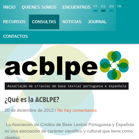
PT
ES
EN
FR
INICIO
QUIENES SOMOS
ENCUENTROS
RECURSOS
CONSULTAS
NOTICIAS
JOURNAL
CONTACTOS
¿Qué es la ACBLPE?
20 de diciembre de 2013 /
No hay comentarios
La Asociación de Criollos de Base Lexical Portuguesa y Española
es una asociación de carácter científico y cultural que tiene como
objetivo: