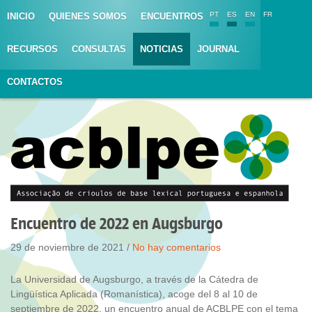
PT
ES
EN
FR
INICIO
QUIENES SOMOS
ENCUENTROS
RECURSOS
CONSULTAS
NOTICIAS
JOURNAL
CONTACTOS
Encuentro de 2022 en Augsburgo
29 de noviembre de 2021 /
No hay comentarios
La Universidad de Augsburgo, a través de la Cátedra de
Lingüística Aplicada (Romanística), acoge del 8 al 10 de
septiembre de 2022, un encuentro anual de ACBLPE con el tema