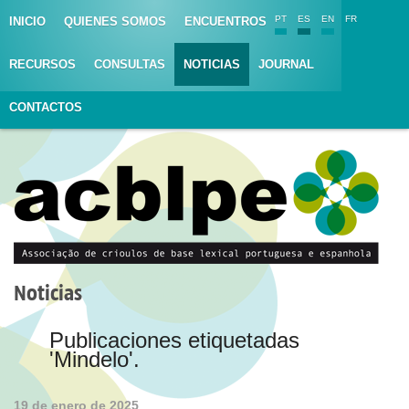
PT
ES
EN
FR
INICIO
QUIENES SOMOS
ENCUENTROS
RECURSOS
CONSULTAS
NOTICIAS
JOURNAL
CONTACTOS
Noticias
Publicaciones etiquetadas
'Mindelo'.
19 de enero de 2025