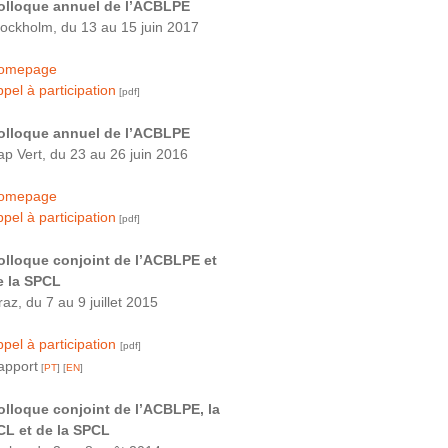
olloque annuel de l’ACBLPE
tockholm, du 13 au 15 juin 2017
omepage
pel à participation
[pdf]
olloque annuel de l’ACBLPE
ap Vert, du 23 au 26 juin 2016
omepage
pel à participation
[pdf]
olloque conjoint de l’ACBLPE et
e la SPCL
az, du 7 au 9 juillet 2015
pel à participation
[pdf]
apport
[
PT
] [
EN
]
olloque conjoint de l’ACBLPE, la
CL et de la SPCL