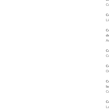
C
C
L
C
d
A
C
C
C
O
C
l
C
C
L