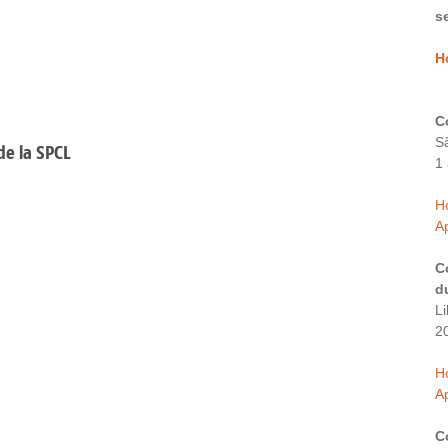
s
H
C
S
de la SPCL
1 
H
Ap
C
d
Li
2
H
Ap
C