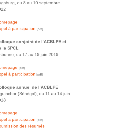
ugsburg, du 8 au 10 septembre
022
omepage
pel à participation
[pdf]
olloque conjoint de l’ACBLPE et
e la SPCL
isbonne, du 17 au 19 juin 2019
omepage
[pdf]
pel à participation
[pdf]
olloque annuel de l’ACBLPE
iguinchor (Sénégal), du 11 au 14 juin
018
omepage
ppel à participation
[pdf]
oumission des résumés