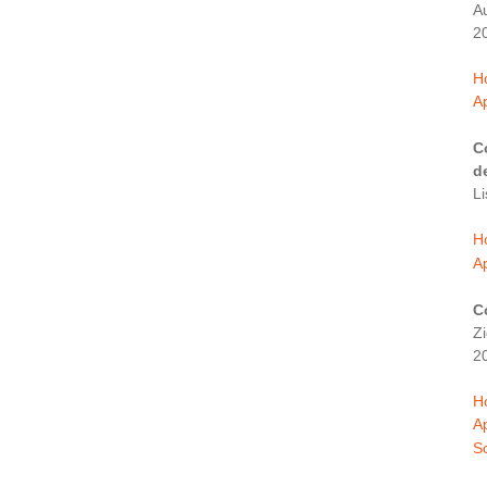
A
2
H
Ap
C
d
L
H
Ap
C
Z
2
H
A
S