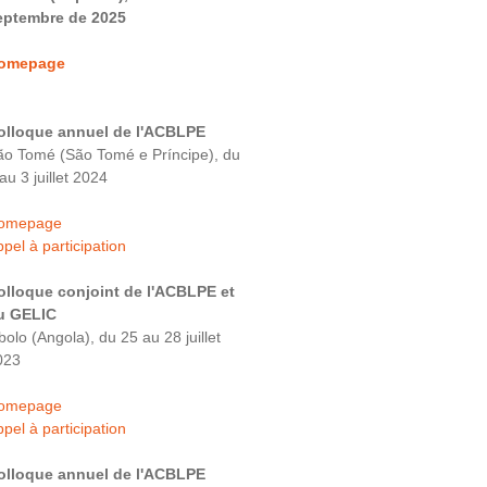
eptembre de 2025
omepage
olloque annuel de l'ACBLPE
ão Tomé (São Tomé e Príncipe), du
au 3 juillet 2024
omepage
pel à participation
olloque conjoint de l'ACBLPE et
u GELIC
bolo (Angola), du 25 au 28 juillet
023
omepage
pel à participation
olloque annuel de l'ACBLPE