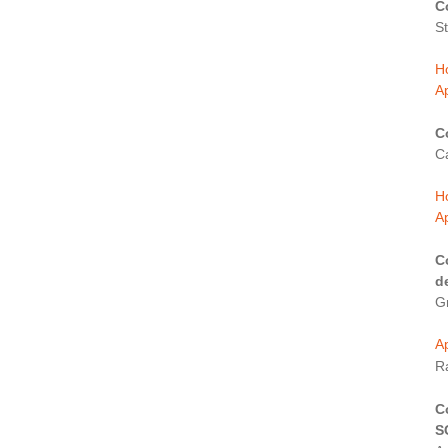
C
S
H
Ap
C
C
H
Ap
C
d
Gr
Ap
R
C
S