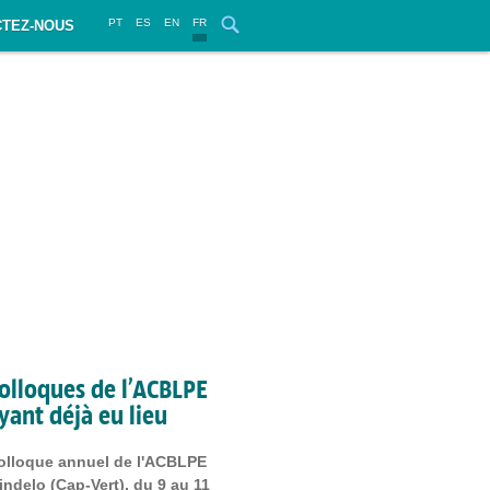
PT
ES
EN
FR
TEZ-NOUS
olloques de l’ACBLPE
yant déjà eu lieu
olloque annuel de l'ACBLPE
indelo (Cap-Vert), du 9 au 11