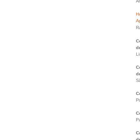
A
H
Ap
R
C
d
L
C
d
S
C
Po
C
Pa
C
d