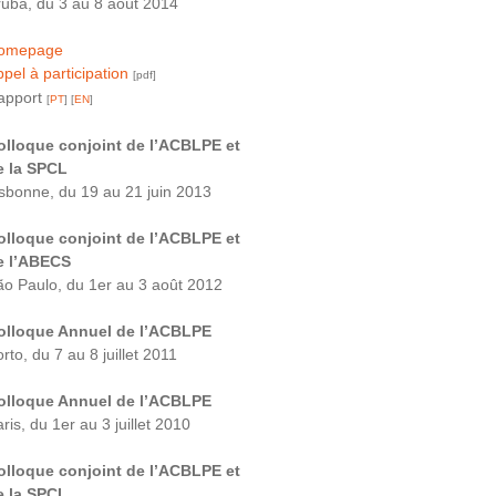
ruba, du 3 au 8 août 2014
omepage
pel à participation
[pdf]
apport
[
PT
] [
EN
]
olloque conjoint de l’ACBLPE et
e la SPCL
isbonne, du 19 au 21 juin 2013
olloque conjoint de l’ACBLPE et
e l’ABECS
ão Paulo, du 1er au 3 août 2012
olloque Annuel de l’ACBLPE
rto, du 7 au 8 juillet 2011
olloque Annuel de l’ACBLPE
ris, du 1er au 3 juillet 2010
olloque conjoint de l’ACBLPE et
e la SPCL