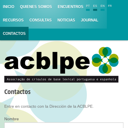
PT
ES
EN
FR
INICIO
QUIENES SOMOS
ENCUENTROS
RECURSOS
CONSULTAS
NOTICIAS
JOURNAL
CONTACTOS
Contactos
Entre en contacto con la Dirección de la ACBLPE.
Nombre