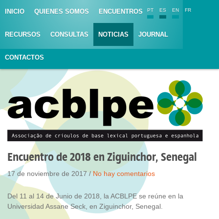
PT
ES
EN
FR
INICIO
QUIENES SOMOS
ENCUENTROS
RECURSOS
CONSULTAS
NOTICIAS
JOURNAL
CONTACTOS
Encuentro de 2018 en Ziguinchor, Senegal
17 de noviembre de 2017 /
No hay comentarios
Del 11 al 14 de Junio de 2018, la ACBLPE se reúne en la
Universidad Assane Seck, en Ziguinchor, Senegal.