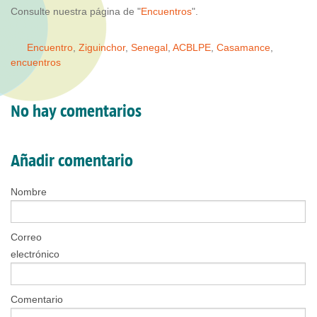
Consulte nuestra página de "
Encuentros
".
Encuentro
,
Ziguinchor
,
Senegal
,
ACBLPE
,
Casamance
,
encuentros
No hay comentarios
Añadir comentario
Nombre
Correo
electrónico
Comentario