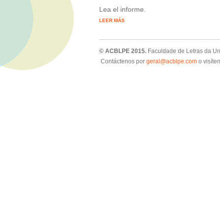
Lea el informe.
LEER MÁS
© ACBLPE 2015.
Faculdade de Letras da U
Contáctenos por
geral@acblpe.com
o visíte