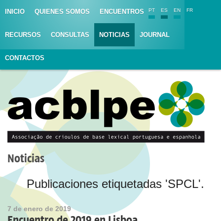
PT
ES
EN
FR
INICIO
QUIENES SOMOS
ENCUENTROS
RECURSOS
CONSULTAS
NOTICIAS
JOURNAL
CONTACTOS
Noticias
Publicaciones etiquetadas 'SPCL'.
7 de enero de 2019
Encuentro de 2019 en Lisboa