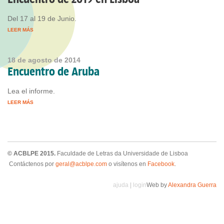
Del 17 al 19 de Junio.
LEER MÁS
18 de agosto de 2014
Encuentro de Aruba
Lea el informe.
LEER MÁS
© ACBLPE 2015.
Faculdade de Letras da Universidade de Lisboa
Contáctenos por
geral@acblpe.com
o visítenos en
Facebook
.
ajuda
|
login
Web by
Alexandra Guerra