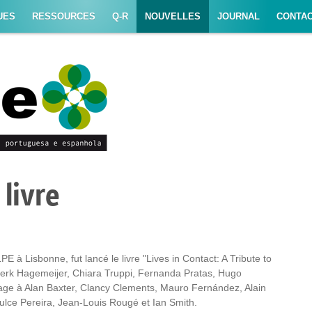
UES
RESSOURCES
Q-R
NOUVELLES
JOURNAL
CONTAC
livre
E à Lisbonne, fut lancé le livre "Lives in Contact: A Tribute to
Tjerk Hagemeijer, Chiara Truppi, Fernanda Pratas, Hugo
ge à Alan Baxter, Clancy Clements, Mauro Fernández, Alain
ulce Pereira, Jean-Louis Rougé et Ian Smith.