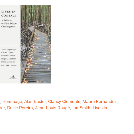
,
Hommage
,
Alan Baxter
,
Clancy Clements
,
Mauro Fernández
,
rer
,
Dulce Pereira
,
Jean-Louis Rougé
,
Ian Smith
,
Lives in