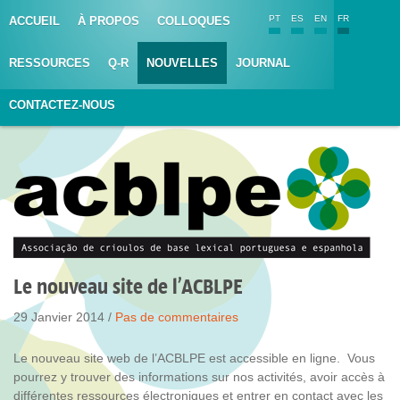
PT
ES
EN
FR
ACCUEIL
À PROPOS
COLLOQUES
RESSOURCES
Q-R
NOUVELLES
JOURNAL
CONTACTEZ-NOUS
Le nouveau site de l’ACBLPE
29 Janvier 2014 /
Pas de commentaires
Le nouveau site web de l’ACBLPE est accessible en ligne. Vous
pourrez y trouver des informations sur nos activités, avoir accès à
différentes ressources électroniques et entrer en contact avec les