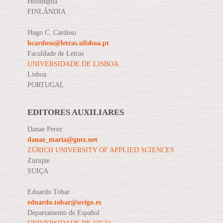
Helsínquia
FINLÂNDIA
Hugo C. Cardoso
hcardoso@letras.ulisboa.pt
Faculdade de Letras
UNIVERSIDADE DE LISBOA
Lisboa
PORTUGAL
EDITORES AUXILIARES
Danae Perez
danae_maria@gmx.net
ZÜRICH UNIVERSITY OF APPLIED SCIENCES
Zurique
SUIÇA
Eduardo Tobar
eduardo.tobar@uvigo.es
Departamento de Español