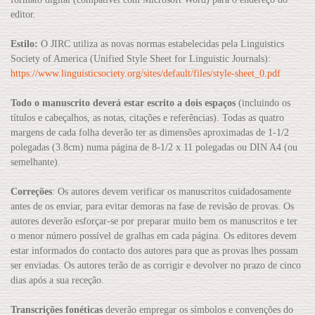
editor.
Estilo:
O JIRC utiliza as novas normas estabelecidas pela Linguistics
Society of America (Unified Style Sheet for Linguistic Journals):
https://www.linguisticsociety.org/sites/default/files/style-sheet_0.pdf
Todo o manuscrito deverá estar escrito a dois espaços
(incluindo os
títulos e cabeçalhos, as notas, citações e referências). Todas as quatro
margens de cada folha deverão ter as dimensões aproximadas de 1-1/2
polegadas (3.8cm) numa página de 8-1/2 x 11 polegadas ou DIN A4 (ou
semelhante).
Correções
: Os autores devem verificar os manuscritos cuidadosamente
antes de os enviar, para evitar demoras na fase de revisão de provas. Os
autores deverão esforçar-se por preparar muito bem os manuscritos e ter
o menor número possível de gralhas em cada página. Os editores devem
estar informados do contacto dos autores para que as provas lhes possam
ser enviadas. Os autores terão de as corrigir e devolver no prazo de cinco
dias após a sua receção.
Transcrições fonéticas
deverão empregar os símbolos e convenções do