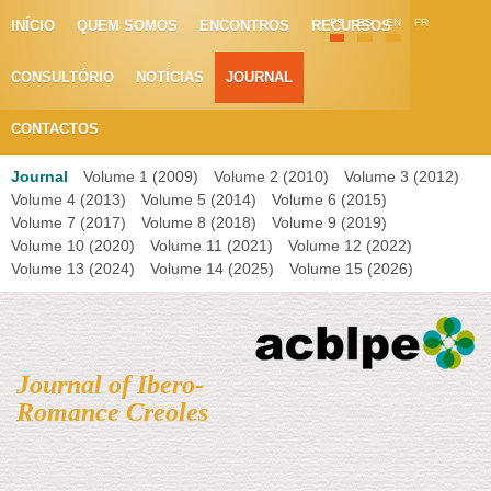
PT
ES
EN
FR
INÍCIO
QUEM SOMOS
ENCONTROS
RECURSOS
CONSULTÓRIO
NOTÍCIAS
JOURNAL
CONTACTOS
Journal
Volume 1 (2009)
Volume 2 (2010)
Volume 3 (2012)
Volume 4 (2013)
Volume 5 (2014)
Volume 6 (2015)
Volume 7 (2017)
Volume 8 (2018)
Volume 9 (2019)
Volume 10 (2020)
Volume 11 (2021)
Volume 12 (2022)
Volume 13 (2024)
Volume 14 (2025)
Volume 15 (2026)
Journal of Ibero-
Romance Creoles