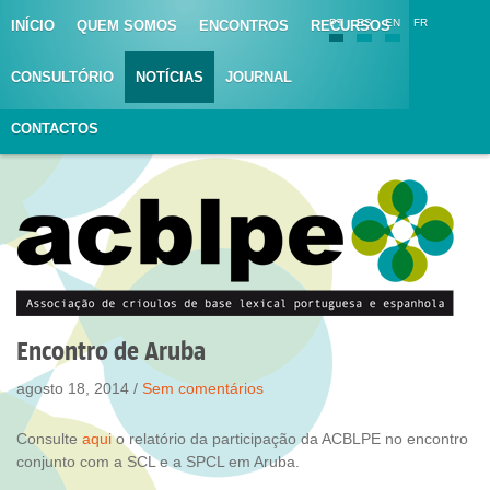
PT
ES
EN
FR
INÍCIO
QUEM SOMOS
ENCONTROS
RECURSOS
CONSULTÓRIO
NOTÍCIAS
JOURNAL
CONTACTOS
Encontro de Aruba
agosto 18, 2014 /
Sem comentários
Consulte
aqui
o relatório da participação da ACBLPE no encontro
conjunto com a SCL e a SPCL em Aruba.