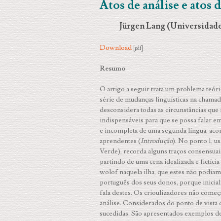
Atos de análise e atos
Jürgen Lang (Universidad
Download
[pdf]
Resumo
O artigo a seguir trata um problema teór
série de mudanças linguísticas na chamada 
desconsidera todas as circunstâncias q
indispensáveis para que se possa falar em
e incompleta de uma segunda língua, aco
aprendentes (
Introdução
). No ponto 1, 
Verde), recorda alguns traços consensuai
partindo de uma cena idealizada e fictíci
wolof naquela ilha, que estes não podiam
português dos seus donos, porque inici
fala destes. Os crioulizadores não começ
análise. Considerados do ponto de vista 
sucedidas. São apresentados exemplos de 