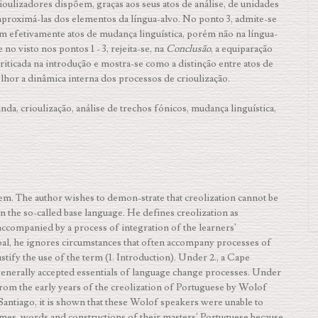
ioulizadores dispõem, graças aos seus atos de análise, de unidades
 aproximá-las dos elementos da língua-alvo. No ponto 3, admite-se
am efetivamente atos de mudança linguística, porém não na língua-
o visto nos pontos 1 - 3, rejeita-se, na
Conclusão
, a equiparação
criticada na introdução e mostra-se como a distinção entre atos de
lhor a dinâmica interna dos processos de crioulização.
nda, crioulização, análise de trechos fónicos, mudança linguística,
blem. The author wishes to demon-strate that creolization cannot be
in the so-called base language. He defines creolization as
ccompanied by a process of integration of the lear­ners'
goal, he ignores circumstances that often accompany processes of
s­tify the use of the term (1. Introduction). Under 2., a Cape
generally accepted essentials of language change processes. Under
e from the early years of the creolization of Portuguese by Wolof
Santiago, it is shown that these Wolof speakers were unable to
es, words and constructions of their masters' Portuguese because