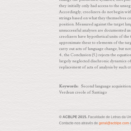
they initially only had access to the uns
Accordingly, creo­lizers do not begin with
strings based on what they themselves cou
position. Measured against the target lan
unsuccessful analyses are documented us
creolizers have hypothetical units of the t
approximate these to elements of the targe
carry out acts of language change, but not
4., the Conclusion (5.) rejects the equat
largely neglected diachronic dynamics of
replacement of acts of analysis by such c
Keywords:
Second language acquisition, 
Verdean creole of Santiago
© ACBLPE 2015.
Faculdade de Letras da Un
Contacte-nos através de
geral@acblpe.com
o