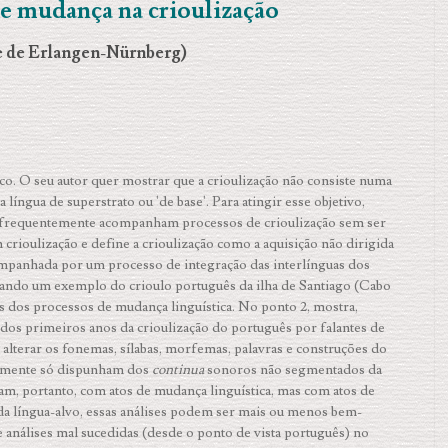
 de mudança na crioulização
e de Erlangen-Nürnberg)
ico. O seu autor quer mostrar que a crioulização não consiste numa
língua de superstrato ou 'de base'. Para atingir esse objetivo,
ue frequentemente acompanham processos de crioulização sem ser
 crioulização e define a crioulização como a aquisição não dirigida
mpanhada por um processo de integração das interlínguas dos
usando um exemplo do crioulo português da ilha de Santiago (Cabo
s dos processos de mudança linguística. No ponto 2, mostra,
a dos primeiros anos da crioulização do português por falantes de
 alterar os fonemas, sílabas, morfemas, palavras e construções do
almente só dispunham dos
continua
sonoros não segmentados da
am, portanto, com atos de mudança linguística, mas com atos de
da língua-alvo, essas análises podem ser mais ou menos bem-
análises mal sucedidas (desde o ponto de vista português) no