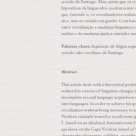
crioulo de Santiago. Mas, assim que os cr
hipotéticas da língua-alvo, podem tentar
que, fazendo-o, os crioulizadores realiz
alvo, mas no crioulo em gestão. Com base n
entre crioulização e mudança linguística 
análise e de mudança ajuda a entender me
Palavras-chave:
Aquisição de língua segu
crioulo cabo-verdiano de Santiago
Abstract
This article deals with a theoretical pro
reduced to a series of linguistic changes 
incomplete second language acquisition a
interlanguages. In order to achieve his 
creolization without being necessary to ju
Verdean exam­ple is used to recall some 
3., based on an idealized, fictional scen
speakers on the Cape Ver­dean island of 
change the phonemes, syllables, morphem