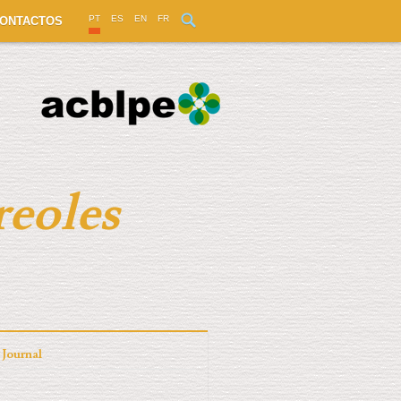
PT
ES
EN
FR
ONTACTOS
reoles
Journal