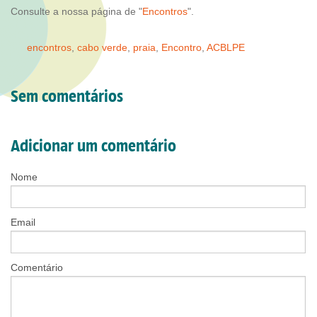
Consulte a nossa página de "
Encontros
".
encontros
,
cabo verde
,
praia
,
Encontro
,
ACBLPE
Sem comentários
Adicionar um comentário
Nome
Email
Comentário