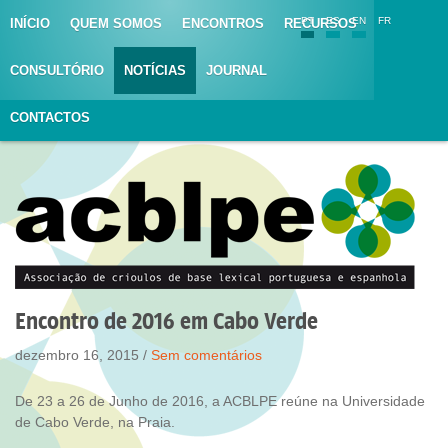
PT
ES
EN
FR
INÍCIO
QUEM SOMOS
ENCONTROS
RECURSOS
CONSULTÓRIO
NOTÍCIAS
JOURNAL
CONTACTOS
Encontro de 2016 em Cabo Verde
dezembro 16, 2015 /
Sem comentários
De 23 a 26 de Junho de 2016, a ACBLPE reúne na Universidade
de Cabo Verde, na Praia.